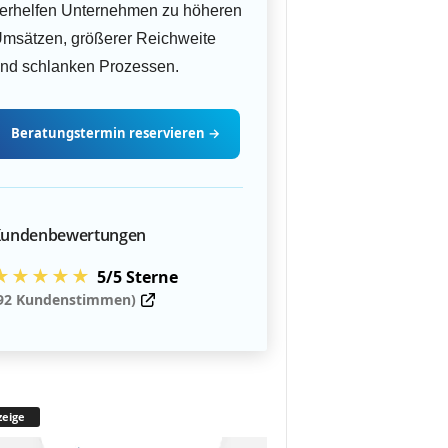
erhelfen Unternehmen zu höheren
msätzen, größerer Reichweite
nd schlanken Prozessen.
Beratungstermin
reservieren
→
undenbewertungen
★★★★★
5/5 Sterne
92 Kundenstimmen)
eige