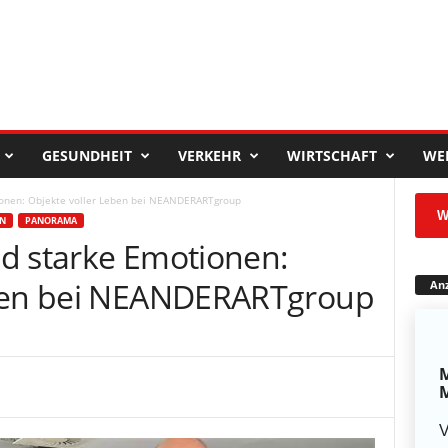
GESUNDHEIT
VERKEHR
WIRTSCHAFT
WE
ionen: Objekte voller Leben bei NEANDERARTgroup
W
EN
PANORAMA
d starke Emotionen:
eben bei NEANDERARTgroup
Anz
M
M
V