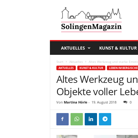
D
a
s
S
o
l
i
AKTUELLES
KUNST & KULTUR
n
g
Start
Aktuelles
Altes Werkzeug und starke Emot
e
AKTUELLES
KUNST & KULTUR
LEBEN IM BERGISCH
n
Altes Werkzeug un
M
a
Objekte voller L
g
a
Von
Martina Hörle
-
19. August 2018
0
z
i
n