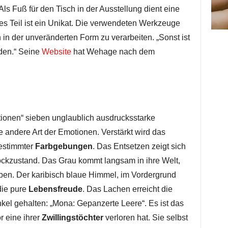
ls Fuß für den Tisch in der Ausstellung dient eine
es Teil ist ein Unikat. Die verwendeten Werkzeuge
in der unveränderten Form zu verarbeiten. „Sonst ist
den.“ Seine
Website
hat Wehage nach dem
otionen“ sieben unglaublich ausdrucksstarke
ne andere Art der Emotionen. Verstärkt wird das
bestimmter
Farbgebungen
. Das Entsetzen zeigt sich
ockzustand. Das Grau kommt langsam in ihre Welt,
ben. Der karibisch blaue Himmel, im Vordergrund
die pure
Lebensfreude
. Das Lachen erreicht die
kel gehalten: „Mona: Gepanzerte Leere“. Es ist das
r eine ihrer
Zwillingstöchter
verloren hat. Sie selbst