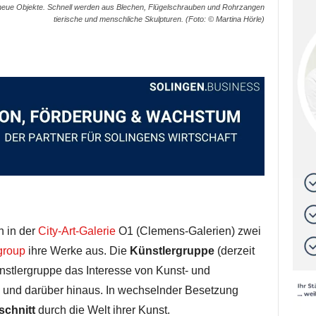
 neue Objekte. Schnell werden aus Blechen, Flügelschrauben und Rohrzangen
tierische und menschliche Skulpturen. (Foto: © Martina Hörle)
n in der
City-Art-Galerie
O1 (Clemens-Galerien) zwei
roup
ihre Werke aus. Die
Künstlergruppe
(derzeit
 Künstlergruppe das Interesse von Kunst- und
 und darüber hinaus. In wechselnder Besetzung
schnitt
durch die Welt ihrer Kunst.