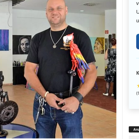
v
U
u
K
(
Anz