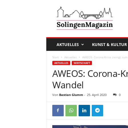
D
a
s
S
o
l
i
AKTUELLES
KUNST & KULTUR
n
g
Start
Aktuelles
AWEOS: Corona-Krise zwingt zum 
e
AKTUELLES
WIRTSCHAFT
n
AWEOS: Corona-Kri
M
a
Wandel
g
a
Von
Bastian Glumm
-
25. April 2020
0
z
i
n