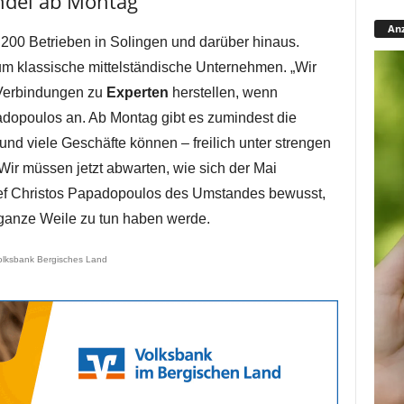
ndel ab Montag
Anz
200 Betrieben in Solingen und darüber hinaus.
 um klassische mittelständische Unternehmen. „Wir
Verbindungen zu
Experten
herstellen, wenn
adopoulos an. Ab Montag gibt es zumindest die
nd viele Geschäfte können – freilich unter strengen
Wir müssen jetzt abwarten, wie sich der Mai
hef Christos Papadopoulos des Umstandes bewusst,
 ganze Weile zu tun haben werde.
olksbank Bergisches Land