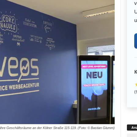
v
U
u
K
(
Anz
ihre Geschäftsräume an der Kölner Straße 115-119. (Foto: © Bastian Glumm)