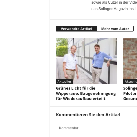
sowie als Cutter in der Vi
das SolingenMagazin ins L
Verwandte Artikel
Mehr vom Autor
Aktuelles
Aktuell
Grünes Licht für die
Solinge
Wipperaue: Baugenehmigung
Pilotpr
für Wiederaufbau erteilt
Gesun
Kommentieren Sie den Artikel