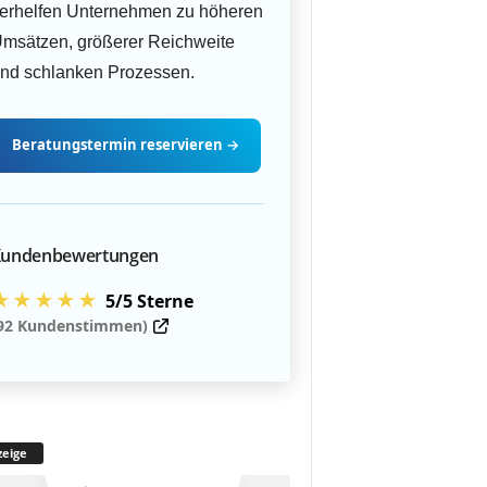
erhelfen Unternehmen zu höheren
msätzen, größerer Reichweite
nd schlanken Prozessen.
Beratungstermin
reservieren
→
undenbewertungen
★★★★★
5/5 Sterne
92 Kundenstimmen)
eige