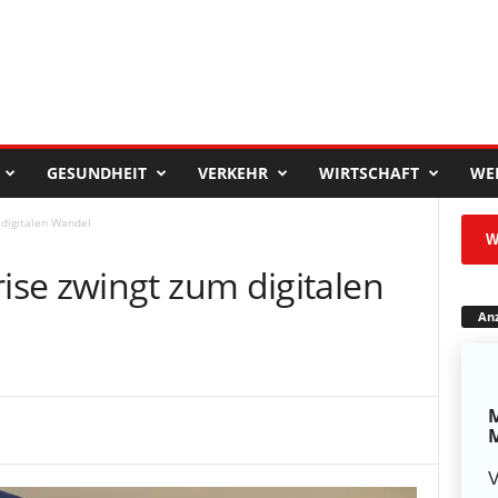
GESUNDHEIT
VERKEHR
WIRTSCHAFT
WE
digitalen Wandel
W
se zwingt zum digitalen
Anz
M
M
V