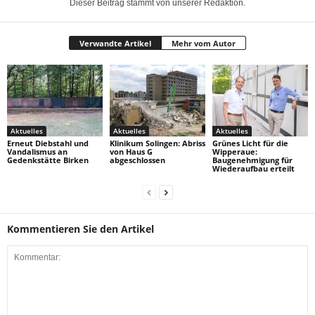
Dieser Beitrag stammt von unserer Redaktion.
Verwandte Artikel
Mehr vom Autor
Aktuelles
Aktuelles
Aktuelles
Erneut Diebstahl und
Klinikum Solingen: Abriss
Grünes Licht für die
Vandalismus an
von Haus G
Wipperaue:
Gedenkstätte Birken
abgeschlossen
Baugenehmigung für
Wiederaufbau erteilt
Kommentieren Sie den Artikel