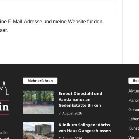
ne E-Mail-Adresse und meine Website für den
ser.
Mehr erfahren
Bel
Aktue
Erneut Diebstahl und
Vandalismus an
Pano
Gedenkstätte Birken
Gesun
7. August 2026
Leben
Klinikum Solingen: Abriss
Kunst
von Haus G abgeschlossen
elle
Wirts
7. August 2026