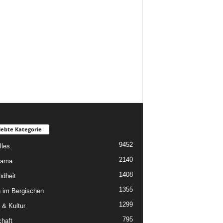
iebte Kategorie
9452
lles
2140
rama
1408
dheit
1355
 im Bergischen
1299
 & Kultur
795
chaft