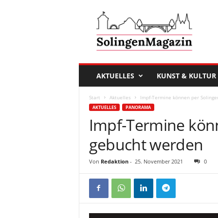
D
a
s
S
o
l
i
AKTUELLES
KUNST & KULTUR
n
g
Start
Aktuelles
Impf-Termine können per Soling
e
AKTUELLES
PANORAMA
n
Impf-Termine kön
M
a
gebucht werden
g
a
Von
Redaktion
-
25. November 2021
0
z
i
n