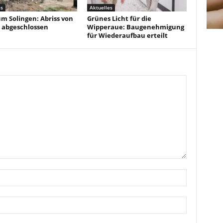
es
Aktuelles
um Solingen: Abriss von
Grünes Licht für die
 abgeschlossen
Wipperaue: Baugenehmigung
für Wiederaufbau erteilt