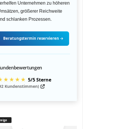
erhelfen Unternehmen zu höheren
msätzen, größerer Reichweite
nd schlanken Prozessen.
Beratungstermin
reservieren
→
undenbewertungen
★★★★★
5/5 Sterne
92 Kundenstimmen)
eige