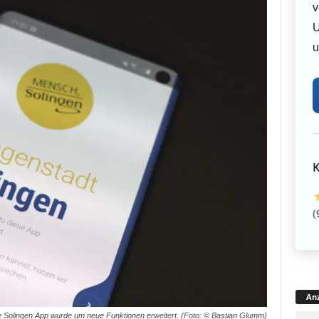
v
U
u
K
(
Anz
e Solingen App wurde um neue Funktionen erweitert. (Foto: © Bastian Glumm)