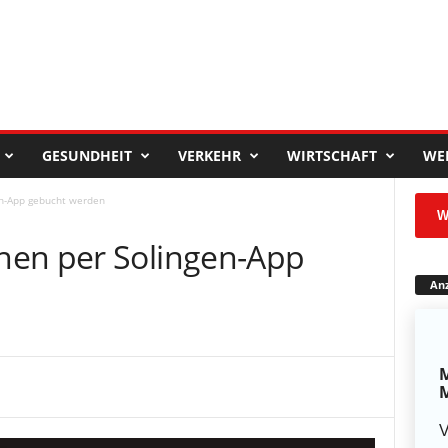
GESUNDHEIT
VERKEHR
WIRTSCHAFT
WE
en-App gebucht werden
W
nen per Solingen-App
Anz
M
M
V