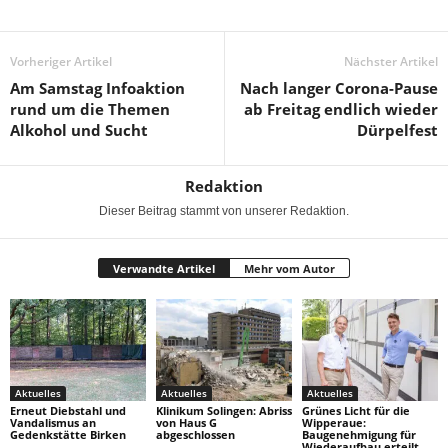
Vorheriger Artikel
Nächster Artikel
Am Samstag Infoaktion
Nach langer Corona-Pause
rund um die Themen
ab Freitag endlich wieder
Alkohol und Sucht
Dürpelfest
Redaktion
Dieser Beitrag stammt von unserer Redaktion.
Verwandte Artikel
Mehr vom Autor
Aktuelles
Aktuelles
Aktuelles
Erneut Diebstahl und
Klinikum Solingen: Abriss
Grünes Licht für die
Vandalismus an
von Haus G
Wipperaue:
Gedenkstätte Birken
abgeschlossen
Baugenehmigung für
Wiederaufbau erteilt