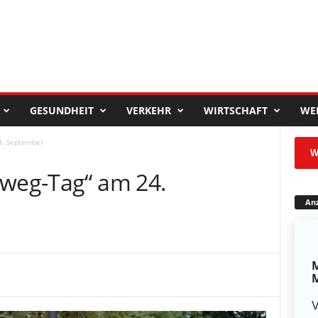
GESUNDHEIT
VERKEHR
WIRTSCHAFT
WE
4. September
W
-weg-Tag“ am 24.
Anz
M
M
V