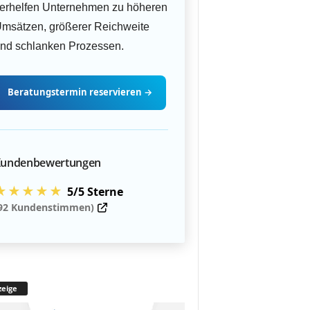
erhelfen Unternehmen zu höheren
msätzen, größerer Reichweite
nd schlanken Prozessen.
Beratungstermin
reservieren
→
undenbewertungen
★★★★★
5/5 Sterne
92 Kundenstimmen)
eige