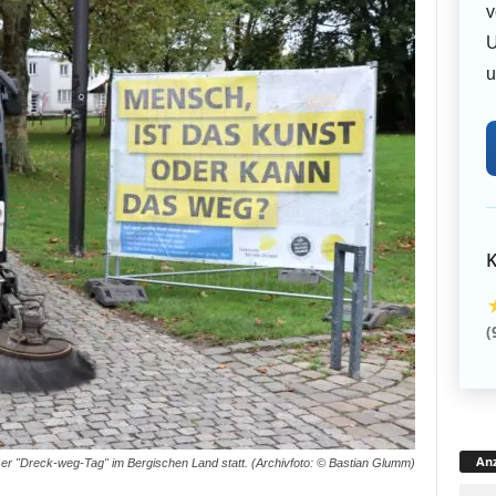
v
U
u
K
(
Anz
ßer "Dreck-weg-Tag" im Bergischen Land statt. (Archivfoto: © Bastian Glumm)