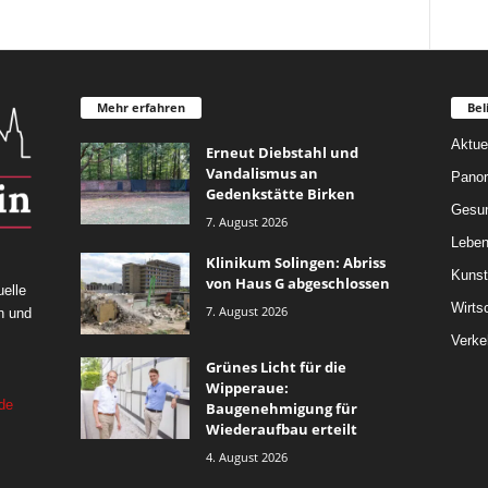
Mehr erfahren
Bel
Aktue
Erneut Diebstahl und
Vandalismus an
Pano
Gedenkstätte Birken
Gesun
7. August 2026
Leben
Klinikum Solingen: Abriss
Kunst
von Haus G abgeschlossen
elle
Wirts
7. August 2026
n und
Verke
Grünes Licht für die
Wipperaue:
de
Baugenehmigung für
Wiederaufbau erteilt
4. August 2026