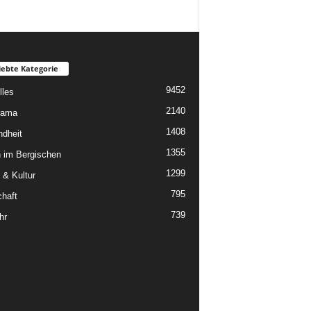
iebte Kategorie
9452
lles
2140
rama
1408
dheit
1355
 im Bergischen
1299
 & Kultur
795
chaft
739
hr