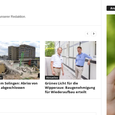
Anz
unserer Redaktion.
es
Aktuelles
um Solingen: Abriss von
Grünes Licht für die
 abgeschlossen
Wipperaue: Baugenehmigung
für Wiederaufbau erteilt