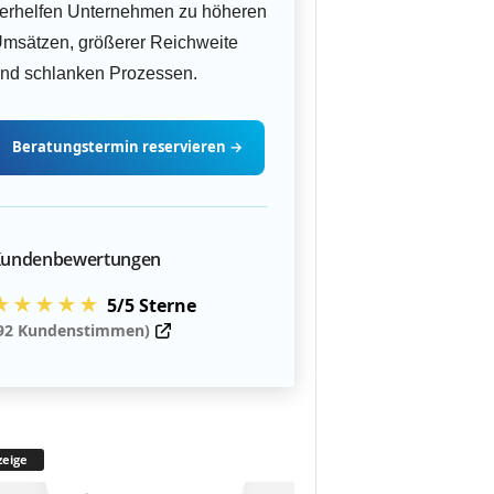
erhelfen Unternehmen zu höheren
msätzen, größerer Reichweite
nd schlanken Prozessen.
Beratungstermin
reservieren
→
undenbewertungen
★★★★★
5/5 Sterne
92 Kundenstimmen)
eige