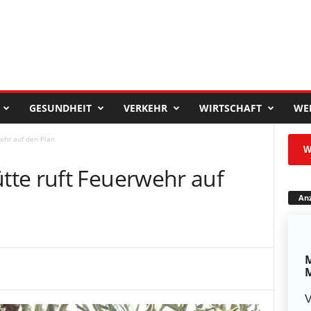
GESUNDHEIT
VERKEHR
WIRTSCHAFT
WE
ehr auf den Plan
W
te ruft Feuerwehr auf
Anz
M
M
V