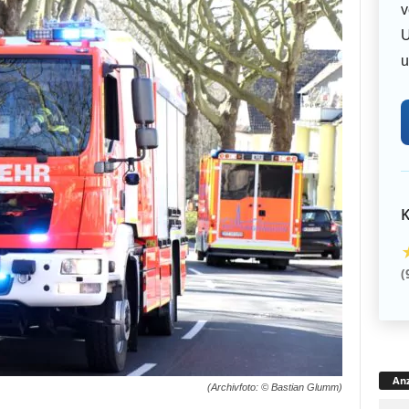
v
U
u
K
(
Anz
(Archivfoto: © Bastian Glumm)