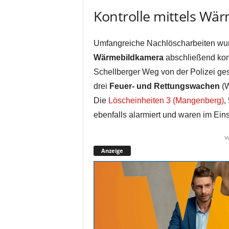
Kontrolle mittels Wä
Umfangreiche Nachlöscharbeiten wurd
Wärmebildkamera
abschließend kont
Schellberger Weg von der Polizei gesp
drei
Feuer- und Rettungswachen
(W
Die
Löscheinheiten 3 (Mangenberg)
,
ebenfalls alarmiert und waren im Eins
V
Anzeige