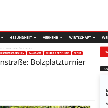
GESUNDHEIT
VERKEHR
WIRTSCHAFT
WE
platzturnier beim Sommerfest
W
LEBEN IM BERGISCHEN
PANORAMA
SCHULE & ERZIEHUNG
SPORT
nstraße: Bolzplatzturnier
Anz
M
M
V