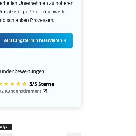
erhelfen Unternehmen zu höheren
msätzen, größerer Reichweite
nd schlanken Prozessen.
Beratungstermin
reservieren
→
undenbewertungen
★★★★★
5/5 Sterne
92 Kundenstimmen)
eige