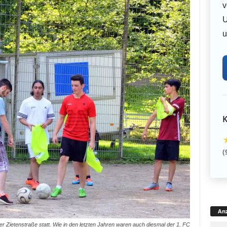
v
U
u
K
(
Anz
der Zietenstraße statt. Wie in den letzten Jahren waren auch diesmal der 1. FC