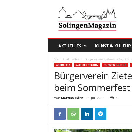
D
a
s
S
o
l
i
AKTUELLES
KUNST & KULTUR
n
g
Start
Aktuelles
Bürgerverein Zietenstraße: Bolz
e
AKTUELLES
AUS DER REGION
KUNST & KULTUR
n
Bürgerverein Ziete
M
a
beim Sommerfest
g
a
Von
Martina Hörle
-
8. Juli 2017
0
z
i
n