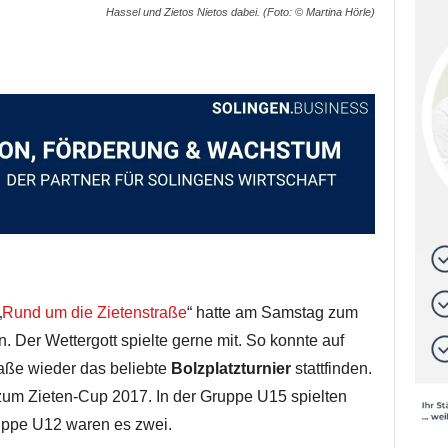
Hassel und Zietos Nietos dabei. (Foto: © Martina Hörle)
„
Rund um die Zietenstraße
“ hatte am Samstag zum
. Der Wettergott spielte gerne mit. So konnte auf
raße wieder das beliebte
Bolzplatzturnier
stattfinden.
zum Zieten-Cup 2017. In der Gruppe U15 spielten
uppe U12 waren es zwei.