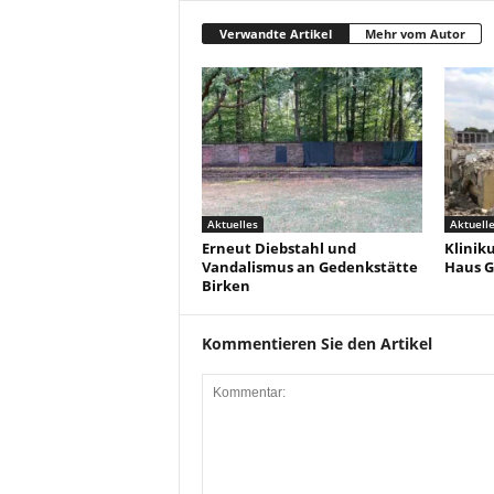
Verwandte Artikel
Mehr vom Autor
Aktuelles
Aktuell
Erneut Diebstahl und
Klinik
Vandalismus an Gedenkstätte
Haus G
Birken
Kommentieren Sie den Artikel