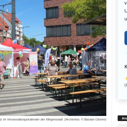
v
U
u
K
(
Anz
tz im Veranstaltungskalender der Klingenstadt. (Archivfoto: © Bastian Glumm)