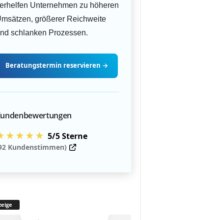
erhelfen Unternehmen zu höheren
msätzen, größerer Reichweite
nd schlanken Prozessen.
Beratungstermin
reservieren
→
undenbewertungen
★★★★★
5/5 Sterne
92 Kundenstimmen)
eige