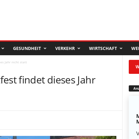
GESUNDHEIT
VERKEHR
WIRTSCHAFT
WE
es Jahr nicht statt
W
est findet dieses Jahr
Anz
M
M
V