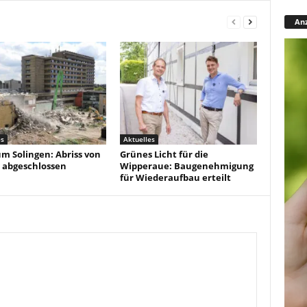
Anz
es
Aktuelles
um Solingen: Abriss von
Grünes Licht für die
 abgeschlossen
Wipperaue: Baugenehmigung
für Wiederaufbau erteilt