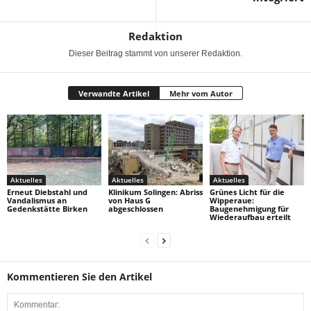
Redaktion
Dieser Beitrag stammt von unserer Redaktion.
Verwandte Artikel
Mehr vom Autor
Aktuelles
Aktuelles
Aktuelles
Erneut Diebstahl und
Klinikum Solingen: Abriss
Grünes Licht für die
Vandalismus an
von Haus G
Wipperaue:
Gedenkstätte Birken
abgeschlossen
Baugenehmigung für
Wiederaufbau erteilt
Kommentieren Sie den Artikel