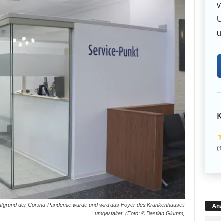
v
U
u
K
(
Anz
 Aufgrund der Corona-Pandemie wurde und wird das Foyer des Krankenhauses
umgestaltet. (Foto: © Bastian Glumm)