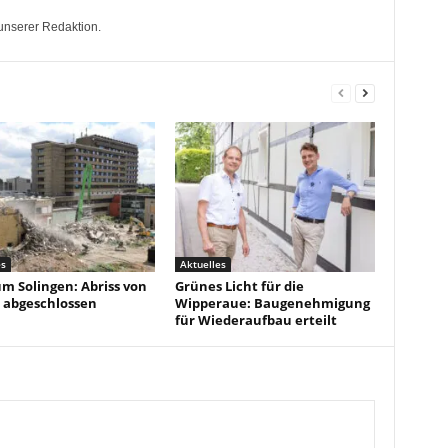
unserer Redaktion.
es
Aktuelles
um Solingen: Abriss von
Grünes Licht für die
 abgeschlossen
Wipperaue: Baugenehmigung
für Wiederaufbau erteilt