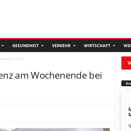
GESUNDHEIT
VERKEHR
WIRTSCHAFT
WE
ende bei 1.272,7
W
idenz am Wochenende bei
Anz
M
M
V