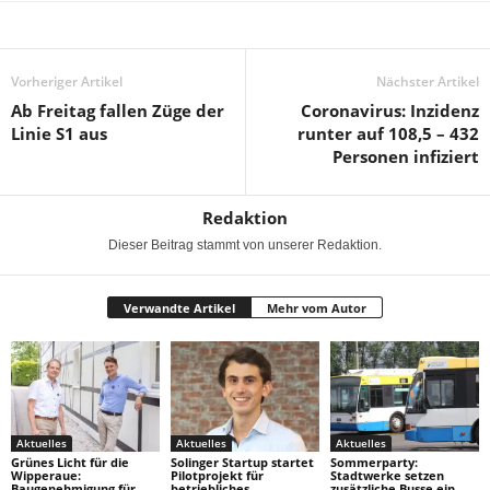
Vorheriger Artikel
Nächster Artikel
Ab Freitag fallen Züge der
Coronavirus: Inzidenz
Linie S1 aus
runter auf 108,5 – 432
Personen infiziert
Redaktion
Dieser Beitrag stammt von unserer Redaktion.
Verwandte Artikel
Mehr vom Autor
Aktuelles
Aktuelles
Aktuelles
Grünes Licht für die
Solinger Startup startet
Sommerparty:
Wipperaue:
Pilotprojekt für
Stadtwerke setzen
Baugenehmigung für
betriebliches
zusätzliche Busse ein