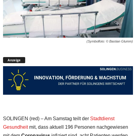
(Symbolfoto: © Bastian Glumm)
Anzeige
SOLINGEN (red) – Am Samstag teilt der
Stadtdienst
Gesundheit
mit, dass aktuell 196 Personen nachgewiesen
mit dem
Coronavirus
infiziert sind, acht Patienten werden