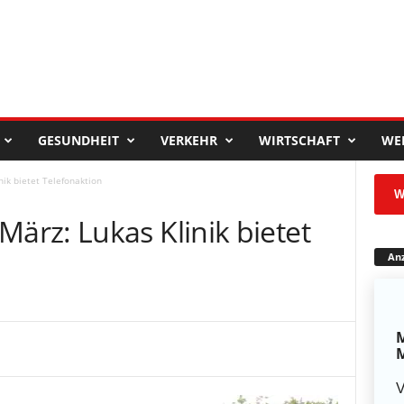
GESUNDHEIT
VERKEHR
WIRTSCHAFT
WE
ik bietet Telefonaktion
W
rz: Lukas Klinik bietet
Anz
M
M
V