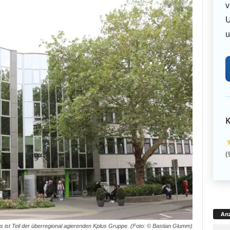
v
U
u
K
(
Anz
s ist Teil der überregional agierenden Kplus Gruppe. (Foto: © Bastian Glumm)