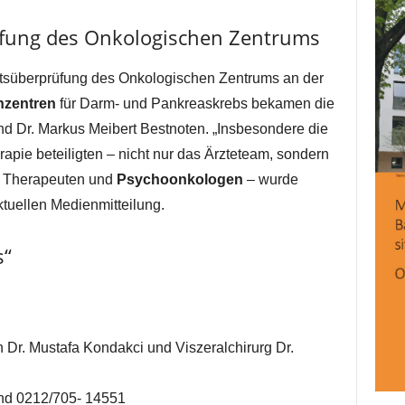
üfung des Onkologischen Zentrums
ätsüberprüfung des Onkologischen Zentrums an der
nzentren
für Darm- und Pankreaskrebs bekamen die
nd Dr. Markus Meibert Bestnoten. „Insbesondere die
apie beteiligten – nicht nur das Ärzteteam, sondern
ie Therapeuten und
Psychoonkologen
– wurde
aktuellen Medienmitteilung.
s“
r. Mustafa Kondakci und Viszeralchirurg Dr.
nd 0212/705- 14551