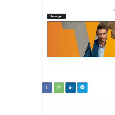
V
Anzeige