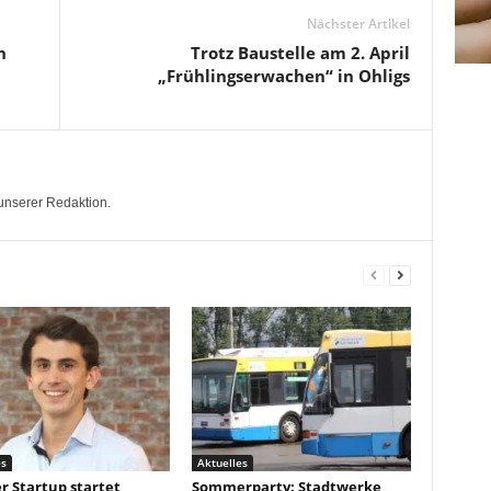
Nächster Artikel
n
Trotz Baustelle am 2. April
„Frühlingserwachen“ in Ohligs
unserer Redaktion.
es
Aktuelles
r Startup startet
Sommerparty: Stadtwerke