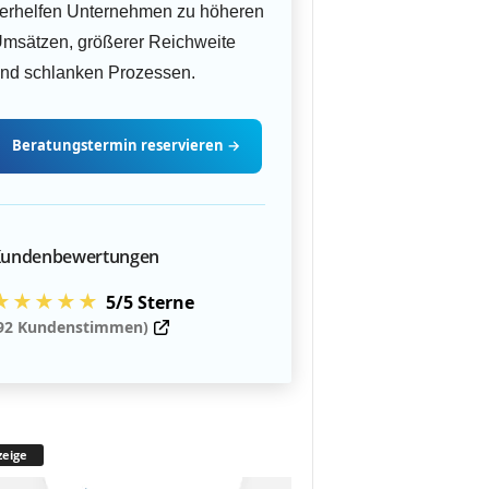
erhelfen Unternehmen zu höheren
msätzen, größerer Reichweite
nd schlanken Prozessen.
Beratungstermin
reservieren
→
undenbewertungen
★★★★★
5/5 Sterne
92 Kundenstimmen)
eige