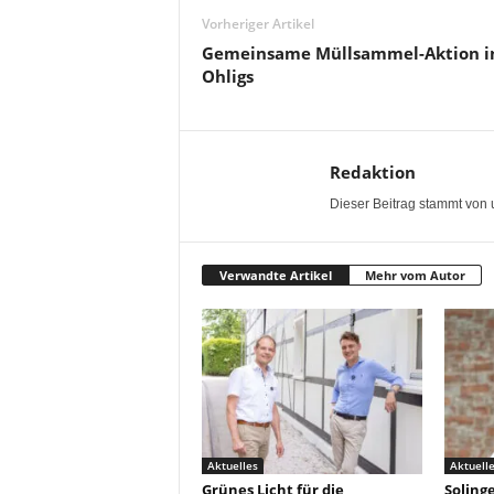
Vorheriger Artikel
Gemeinsame Müllsammel-Aktion i
Ohligs
Redaktion
Dieser Beitrag stammt von 
Verwandte Artikel
Mehr vom Autor
Aktuelles
Aktuell
Grünes Licht für die
Solinge