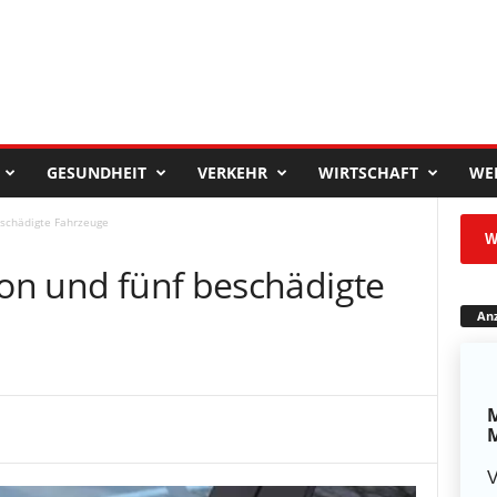
GESUNDHEIT
VERKEHR
WIRTSCHAFT
WE
eschädigte Fahrzeuge
W
son und fünf beschädigte
Anz
M
M
V