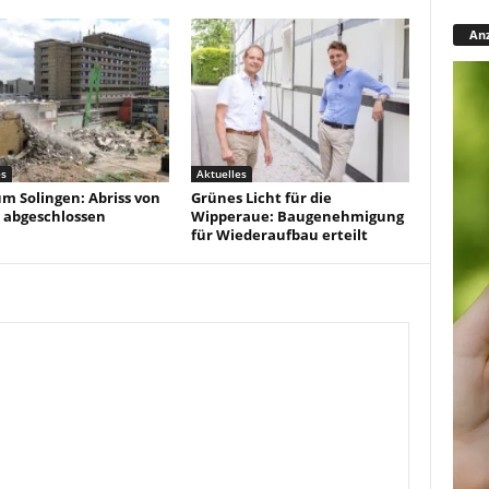
Anz
es
Aktuelles
um Solingen: Abriss von
Grünes Licht für die
 abgeschlossen
Wipperaue: Baugenehmigung
für Wiederaufbau erteilt