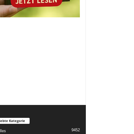
iebte Kategorie
9452
lles