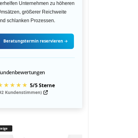
erhelfen Unternehmen zu höheren
msätzen, größerer Reichweite
nd schlanken Prozessen.
Beratungstermin
reservieren
→
undenbewertungen
★★★★★
5/5 Sterne
92 Kundenstimmen)
eige