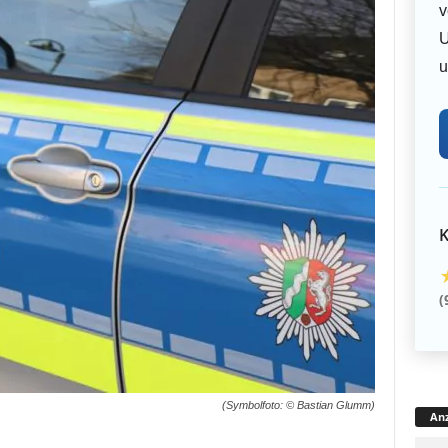
v
U
u
K
(
(Symbolfoto: © Bastian Glumm)
Anz