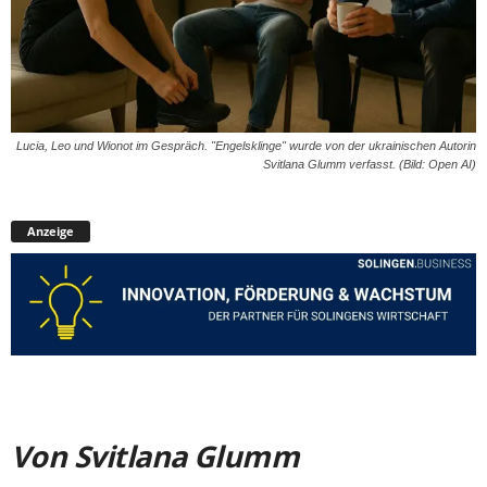
Lucia, Leo und Wionot im Gespräch. "Engelsklinge" wurde von der ukrainischen Autorin
Svitlana Glumm verfasst. (Bild: Open AI)
Anzeige
Von Svitlana Glumm