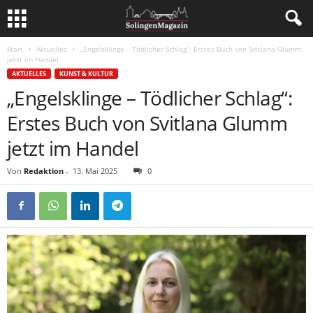
Start
Aktuelles
„Engelsklinge – Tödlicher Schlag“: Erstes Buch von Svitlana Glumm
jetzt im Handel
AKTUELLES
KUNST & KULTUR
„Engelsklinge – Tödlicher Schlag“:
Erstes Buch von Svitlana Glumm
jetzt im Handel
Von
Redaktion
-
13. Mai 2025
0