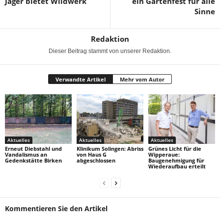
Jäger bietet Wildwerk
ein Gartenfest für alle
Sinne
Redaktion
Dieser Beitrag stammt von unserer Redaktion.
Verwandte Artikel
Mehr vom Autor
Aktuelles
Aktuelles
Aktuelles
Erneut Diebstahl und
Klinikum Solingen: Abriss
Grünes Licht für die
Vandalismus an
von Haus G
Wipperaue:
Gedenkstätte Birken
abgeschlossen
Baugenehmigung für
Wiederaufbau erteilt
Kommentieren Sie den Artikel