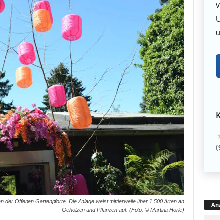
v
U
u
K
(
 an der Offenen Gartenpforte. Die Anlage weist mittlerweile über 1.500 Arten an
Anz
Gehölzen und Pflanzen auf. (Foto: © Martina Hörle)