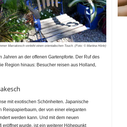
mer Marrakesch verleiht einen orientalischen Touch. (Foto: © Martina Hörle)
len Jahren an der offenen Gartenpforte. Der Ruf des
die Region hinaus: Besucher reisen aus Holland,
rakesch
hse mit exotischen Schönheiten. Japanische
hen Reispapierbaum, der von einer eleganten
dert werden kann. Und mit dem neuen
eröffnet wurde, ist ein weiterer Höhepunkt