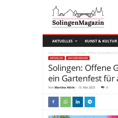
D
a
s
S
o
l
i
AKTUELLES
KUNST & KULTUR
n
g
Start
Aktuelles
Solingen: Offene Gartenpforte bei
e
AKTUELLES
AUS DER REGION
n
Solingen: Offene G
M
a
ein Gartenfest für 
g
a
Von
Martina Hörle
-
13. Mai 2025
0
z
i
n