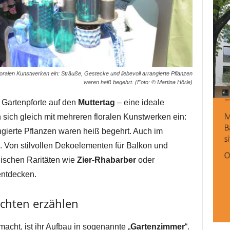
loralen Kunstwerken ein: Sträuße, Gestecke und liebevoll arrangierte Pflanzen
waren heiß begehrt. (Foto: © Martina Hörle)
e Gartenpforte auf den
Muttertag
– eine ideale
sich gleich mit mehreren floralen Kunstwerken ein:
ngierte Pflanzen waren heiß begehrt. Auch im
. Von stilvollen Dekoelementen für Balkon und
nischen Raritäten wie
Zier-Rhabarber
oder
 entdecken.
chten erzählen
cht, ist ihr Aufbau in sogenannte „
Gartenzimmer
“.