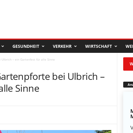
GESUNDHEIT
VERKEHR
WIRTSCHAFT
WE
 Ulbrich – ein Gartenfest für alle Sinne
W
artenpforte bei Ulbrich –
alle Sinne
Anz
M
M
V