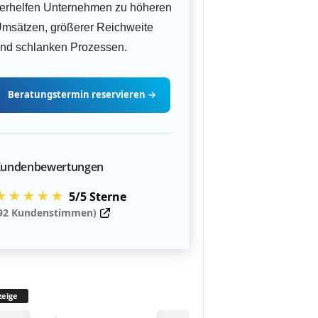
erhelfen Unternehmen zu höheren
msätzen, größerer Reichweite
nd schlanken Prozessen.
Beratungstermin
reservieren
→
undenbewertungen
★★★★★
5/5 Sterne
92 Kundenstimmen)
eige