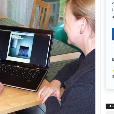
v
U
u
K
(
Anz