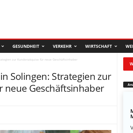
GESUNDHEIT
VERKEHR
WIRTSCHAFT
WE
Strategien zur Kundenakquise für neue Geschäftsinhaber
W
 in Solingen: Strategien zur
r neue Geschäftsinhaber
Anz
M
M
V