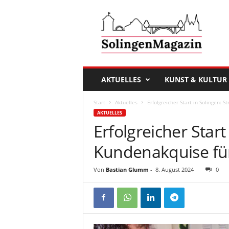
D
a
s
S
o
l
i
AKTUELLES
KUNST & KULTUR
n
g
Start
Aktuelles
Erfolgreicher Start in Solingen: 
e
AKTUELLES
n
Erfolgreicher Start
M
a
Kundenakquise fü
g
a
Von
Bastian Glumm
-
8. August 2024
0
z
i
n