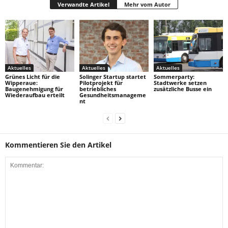
Verwandte Artikel
Mehr vom Autor
Aktuelles
Aktuelles
Aktuelles
Grünes Licht für die
Solinger Startup startet
Sommerparty:
Wipperaue:
Pilotprojekt für
Stadtwerke setzen
Baugenehmigung für
betriebliches
zusätzliche Busse ein
Wiederaufbau erteilt
Gesundheitsmanageme
nt
Kommentieren Sie den Artikel