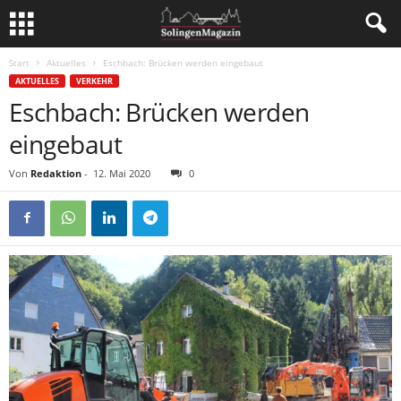
Start
Aktuelles
Eschbach: Brücken werden eingebaut
AKTUELLES
VERKEHR
Eschbach: Brücken werden
eingebaut
Von
Redaktion
-
12. Mai 2020
0