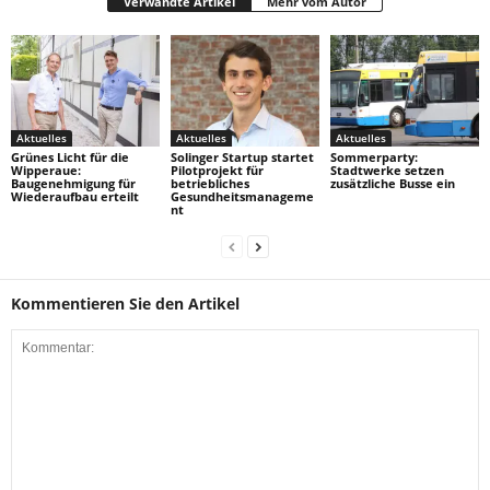
Verwandte Artikel
Mehr vom Autor
Aktuelles
Aktuelles
Aktuelles
Grünes Licht für die
Solinger Startup startet
Sommerparty:
Wipperaue:
Pilotprojekt für
Stadtwerke setzen
Baugenehmigung für
betriebliches
zusätzliche Busse ein
Wiederaufbau erteilt
Gesundheitsmanageme
nt
Kommentieren Sie den Artikel