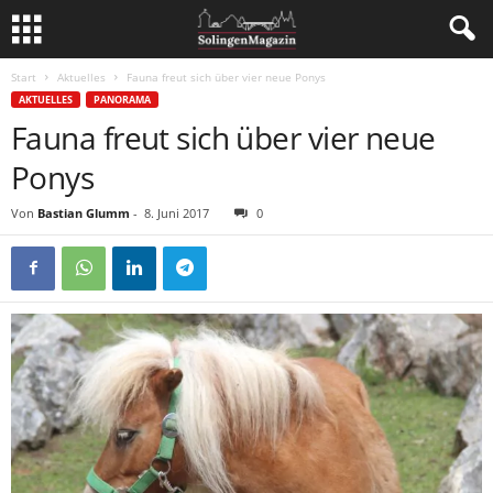
Start
Aktuelles
Fauna freut sich über vier neue Ponys
AKTUELLES
PANORAMA
Fauna freut sich über vier neue
Ponys
Von
Bastian Glumm
-
8. Juni 2017
0