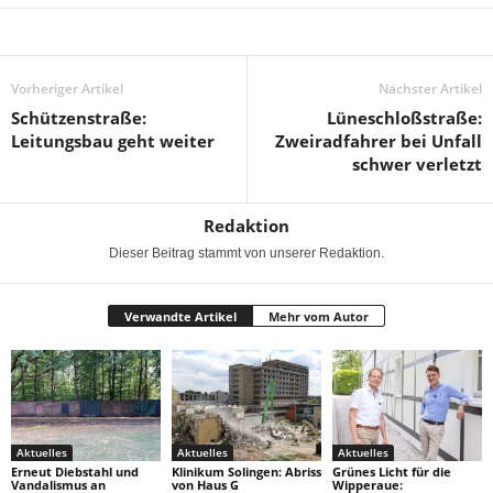
Vorheriger Artikel
Nächster Artikel
Schützenstraße:
Lüneschloßstraße:
Leitungsbau geht weiter
Zweiradfahrer bei Unfall
schwer verletzt
Redaktion
Dieser Beitrag stammt von unserer Redaktion.
Verwandte Artikel
Mehr vom Autor
Aktuelles
Aktuelles
Aktuelles
Erneut Diebstahl und
Klinikum Solingen: Abriss
Grünes Licht für die
Vandalismus an
von Haus G
Wipperaue: