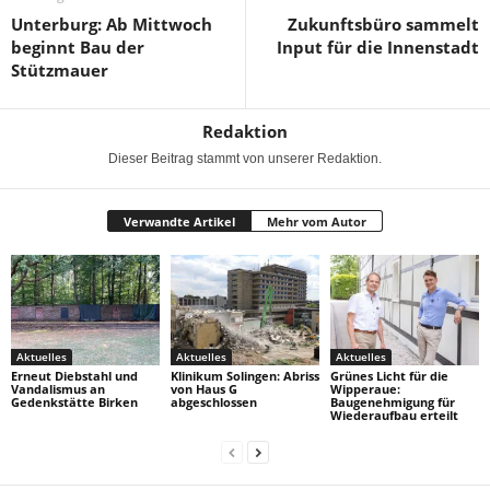
Unterburg: Ab Mittwoch
Zukunftsbüro sammelt
beginnt Bau der
Input für die Innenstadt
Stützmauer
Redaktion
Dieser Beitrag stammt von unserer Redaktion.
Verwandte Artikel
Mehr vom Autor
Aktuelles
Aktuelles
Aktuelles
Erneut Diebstahl und
Klinikum Solingen: Abriss
Grünes Licht für die
Vandalismus an
von Haus G
Wipperaue:
Gedenkstätte Birken
abgeschlossen
Baugenehmigung für
Wiederaufbau erteilt