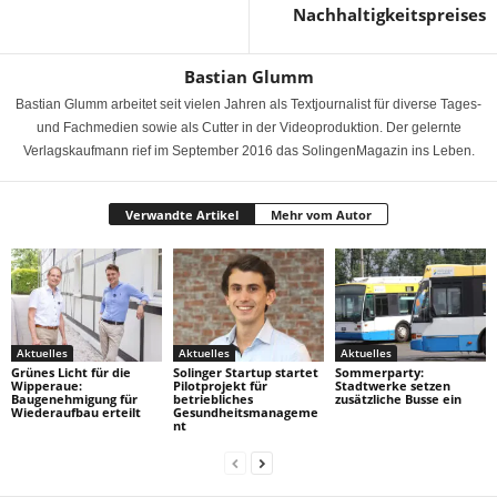
Nachhaltigkeitspreises
Bastian Glumm
Bastian Glumm arbeitet seit vielen Jahren als Textjournalist für diverse Tages-
und Fachmedien sowie als Cutter in der Videoproduktion. Der gelernte
Verlagskaufmann rief im September 2016 das SolingenMagazin ins Leben.
Verwandte Artikel
Mehr vom Autor
Aktuelles
Aktuelles
Aktuelles
Grünes Licht für die
Solinger Startup startet
Sommerparty:
Wipperaue:
Pilotprojekt für
Stadtwerke setzen
Baugenehmigung für
betriebliches
zusätzliche Busse ein
Wiederaufbau erteilt
Gesundheitsmanageme
nt