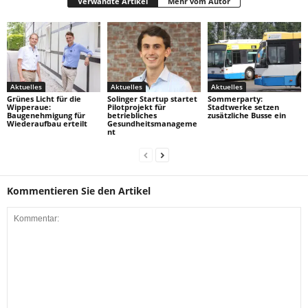
Verwandte Artikel
Mehr vom Autor
Aktuelles
Aktuelles
Aktuelles
Grünes Licht für die
Solinger Startup startet
Sommerparty:
Wipperaue:
Pilotprojekt für
Stadtwerke setzen
Baugenehmigung für
betriebliches
zusätzliche Busse ein
Wiederaufbau erteilt
Gesundheitsmanageme
nt
Kommentieren Sie den Artikel