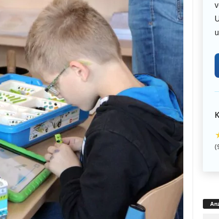
v
U
u
K
(
Anz