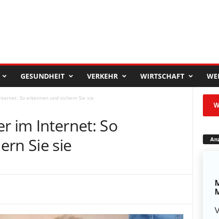
GESUNDHEIT
VERKEHR
WIRTSCHAFT
WE
nternet: So erkennen und sichern Sie sie
W
r im Internet: So
rn Sie sie
Anz
M
M
V