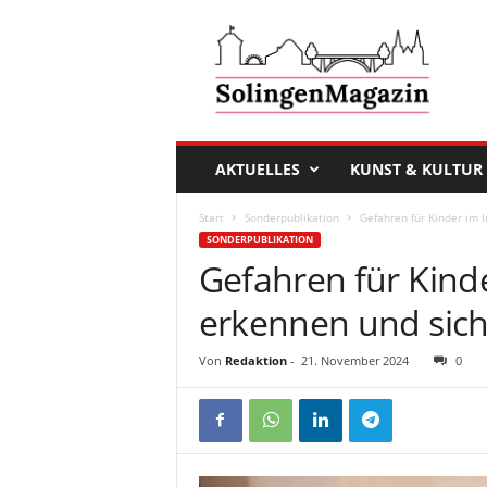
D
a
s
S
o
l
i
AKTUELLES
KUNST & KULTUR
n
g
Start
Sonderpublikation
Gefahren für Kinder im I
e
SONDERPUBLIKATION
n
Gefahren für Kinde
M
a
erkennen und siche
g
a
Von
Redaktion
-
21. November 2024
0
z
i
n