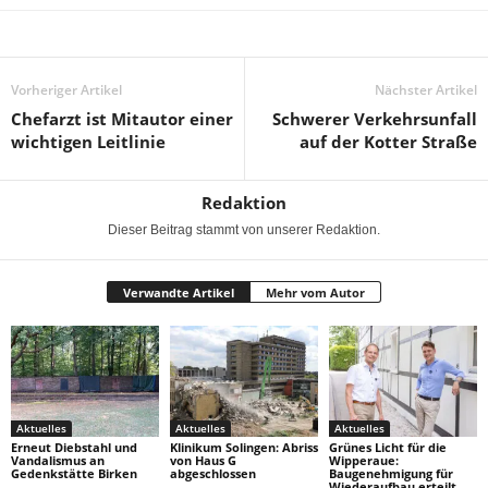
Vorheriger Artikel
Nächster Artikel
Chefarzt ist Mitautor einer
Schwerer Verkehrsunfall
wichtigen Leitlinie
auf der Kotter Straße
Redaktion
Dieser Beitrag stammt von unserer Redaktion.
Verwandte Artikel
Mehr vom Autor
Aktuelles
Aktuelles
Aktuelles
Erneut Diebstahl und
Klinikum Solingen: Abriss
Grünes Licht für die
Vandalismus an
von Haus G
Wipperaue:
Gedenkstätte Birken
abgeschlossen
Baugenehmigung für
Wiederaufbau erteilt