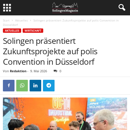
Start
Aktuelles
Solingen präsentiert Zukunftsprojekte auf polis Convention in
Düsseldorf
AKTUELLES
WIRTSCHAFT
Solingen präsentiert
Zukunftsprojekte auf polis
Convention in Düsseldorf
Von
Redaktion
-
9. Mai 2026
0