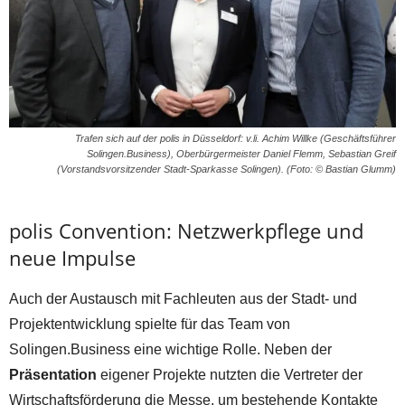
Trafen sich auf der polis in Düsseldorf: v.li. Achim Willke (Geschäftsführer
Solingen.Business), Oberbürgermeister Daniel Flemm, Sebastian Greif
(Vorstandsvorsitzender Stadt-Sparkasse Solingen). (Foto: © Bastian Glumm)
polis Convention: Netzwerkpflege und
neue Impulse
Auch der Austausch mit Fachleuten aus der Stadt- und
Projektentwicklung spielte für das Team von
Solingen.Business eine wichtige Rolle. Neben der
Präsentation
eigener Projekte nutzten die Vertreter der
Wirtschaftsförderung die Messe, um bestehende Kontakte