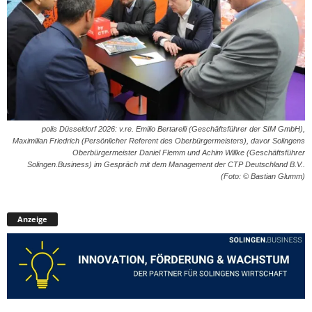
polis Düsseldorf 2026: v.re. Emilio Bertarelli (Geschäftsführer der SIM GmbH),
Maximilian Friedrich (Persönlicher Referent des Oberbürgermeisters), davor Solingens
Oberbürgermeister Daniel Flemm und Achim Willke (Geschäftsführer
Solingen.Business) im Gespräch mit dem Management der CTP Deutschland B.V..
(Foto: © Bastian Glumm)
Anzeige