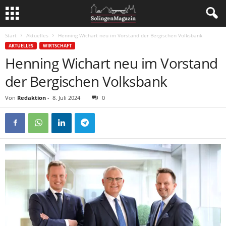
Start
Aktuelles
Henning Wichart neu im Vorstand der Bergischen Volksbank
AKTUELLES
WIRTSCHAFT
Henning Wichart neu im Vorstand
der Bergischen Volksbank
Von
Redaktion
-
8. Juli 2024
0