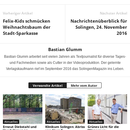
Vorheriger Artikel
Nächster Artikel
Felix-Kids schmücken
Nachrichtenüberblick für
Weihnachtsbaum der
Solingen, 24. November
Stadt-Sparkasse
2016
Bastian Glumm
Bastian Glumm arbeitet seit vielen Jahren als Textjournalist für diverse Tages-
und Fachmedien sowie als Cutter in der Videoproduktion. Der gelernte
Verlagskaufmann rief im September 2016 das SolingenMagazin ins Leben.
Verwandte Artikel
Mehr vom Autor
Aktuelles
Aktuelles
Aktuelles
Erneut Diebstahl und
Klinikum Solingen: Abriss
Grünes Licht für die