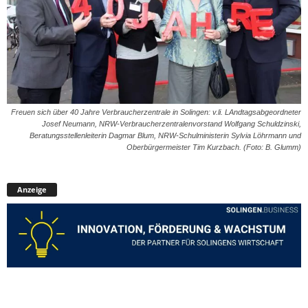
Freuen sich über 40 Jahre Verbraucherzentrale in Solingen: v.li. LAndtagsabgeordneter
Josef Neumann, NRW-Verbraucherzentralenvorstand Wolfgang Schuldzinski,
Beratungsstellenleiterin Dagmar Blum, NRW-Schulministerin Sylvia Löhrmann und
Oberbürgermeister Tim Kurzbach. (Foto: B. Glumm)
Anzeige