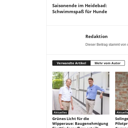
Saisonende im Heidebad:
Schwimmspaß für Hunde
Redaktion
Dieser Beitrag stammt von 
Verwandte Artikel
Mehr vom Autor
Aktuelles
Aktuell
Grünes Licht für die
Solinge
Wipperaue: Baugenehmigung
Pilotpr