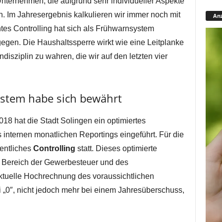
nternehmen, die aufgrund sehr individueller Aspekte
. Im Jahresergebnis kalkulieren wir immer noch mit
Anz
es Controlling hat sich als Frühwarnsystem
gegen. Die Haushaltssperre wirkt wie eine Leitplanke
disziplin zu wahren, die wir auf den letzten vier
ystem habe sich bewährt
18 hat die Stadt Solingen ein optimiertes
 internen monatlichen Reportings eingeführt. Für die
entliches
Controlling
statt. Dieses optimierte
m Bereich der Gewerbesteuer und des
tuelle Hochrechnung des voraussichtlichen
 „0″, nicht jedoch mehr bei einem Jahresüberschuss,