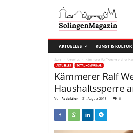
D
a
s
S
o
l
i
AKTUELLES
KUNST & KULTUR
n
g
Start
Aktuelles
Kämmerer Ralf Weeke ordnet Hau
e
AKTUELLES
TOTAL KOMMUNAL
n
Kämmerer Ralf We
M
a
Haushaltssperre a
g
a
Von
Redaktion
-
31. August 2018
0
z
i
n