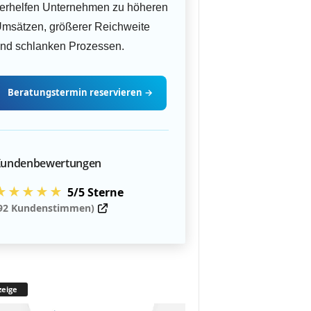
erhelfen Unternehmen zu höheren
msätzen, größerer Reichweite
nd schlanken Prozessen.
Beratungstermin
reservieren
→
undenbewertungen
★★★★★
5/5 Sterne
92 Kundenstimmen)
eige