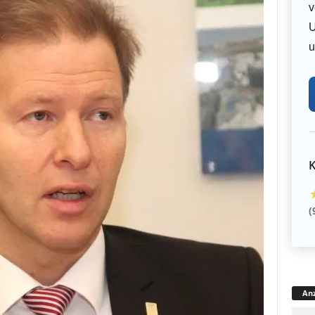
v
U
u
K
(
Anz