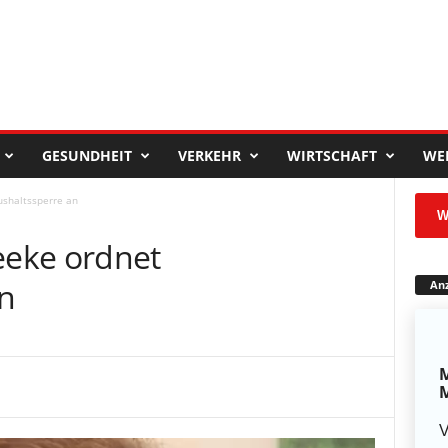
GESUNDHEIT
VERKEHR
WIRTSCHAFT
WE
shaltssperre an
W
eke ordnet
n
Anz
M
M
V