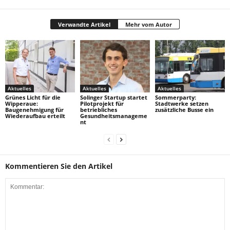
Verwandte Artikel
Mehr vom Autor
Aktuelles
Aktuelles
Aktuelles
Grünes Licht für die
Solinger Startup startet
Sommerparty:
Wipperaue:
Pilotprojekt für
Stadtwerke setzen
Baugenehmigung für
betriebliches
zusätzliche Busse ein
Wiederaufbau erteilt
Gesundheitsmanageme
nt
Kommentieren Sie den Artikel