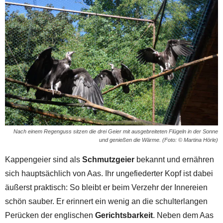
Nach einem Regenguss sitzen die drei Geier mit ausgebreiteten Flügeln in der Sonne
und genießen die Wärme. (Foto: © Martina Hörle)
Kappengeier sind als
Schmutzgeier
bekannt und ernähren
sich hauptsächlich von Aas. Ihr ungefiederter Kopf ist dabei
äußerst praktisch: So bleibt er beim Verzehr der Innereien
schön sauber. Er erinnert ein wenig an die schulterlangen
Perücken der englischen
Gerichtsbarkeit
. Neben dem Aas