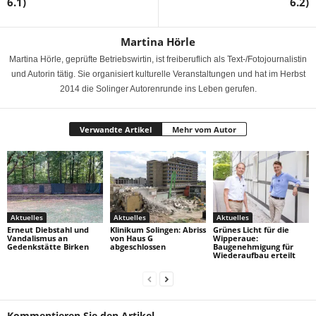
6.1)
6.2)
Martina Hörle
Martina Hörle, geprüfte Betriebswirtin, ist freiberuflich als Text-/Fotojournalistin
und Autorin tätig. Sie organisiert kulturelle Veranstaltungen und hat im Herbst
2014 die Solinger Autorenrunde ins Leben gerufen.
Verwandte Artikel
Mehr vom Autor
Aktuelles
Aktuelles
Aktuelles
Erneut Diebstahl und
Klinikum Solingen: Abriss
Grünes Licht für die
Vandalismus an
von Haus G
Wipperaue:
Gedenkstätte Birken
abgeschlossen
Baugenehmigung für
Wiederaufbau erteilt
Kommentieren Sie den Artikel