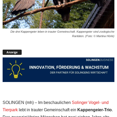
Die drei Kappengeier leben in trauter Gemeinschaft. Kappengeier sind zoologische
Raritäten. (Foto: © Martina Hörle)
Anzeige
SOLINGEN (mh) – Im beschaulichen
Solinger Vogel- und
Tierpark
lebt in trauter Gemeinschaft ein
Kappengeier-Trio
.