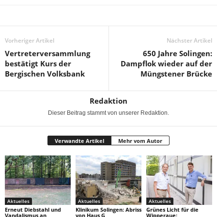
Vorheriger Artikel
Nächster Artikel
Vertreterversammlung
650 Jahre Solingen:
bestätigt Kurs der
Dampflok wieder auf der
Bergischen Volksbank
Müngstener Brücke
Redaktion
Dieser Beitrag stammt von unserer Redaktion.
Verwandte Artikel
Mehr vom Autor
Aktuelles
Aktuelles
Aktuelles
Erneut Diebstahl und
Klinikum Solingen: Abriss
Grünes Licht für die
Vandalismus an
von Haus G
Wipperaue: