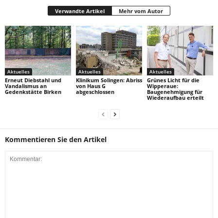
Verwandte Artikel
Mehr vom Autor
Aktuelles
Aktuelles
Aktuelles
Erneut Diebstahl und
Klinikum Solingen: Abriss
Grünes Licht für die
Vandalismus an
von Haus G
Wipperaue:
Gedenkstätte Birken
abgeschlossen
Baugenehmigung für
Wiederaufbau erteilt
Kommentieren Sie den Artikel