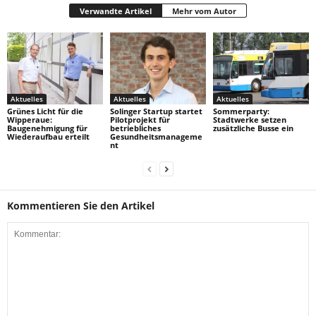
Verwandte Artikel
Mehr vom Autor
Aktuelles
Aktuelles
Aktuelles
Grünes Licht für die
Solinger Startup startet
Sommerparty:
Wipperaue:
Pilotprojekt für
Stadtwerke setzen
Baugenehmigung für
betriebliches
zusätzliche Busse ein
Wiederaufbau erteilt
Gesundheitsmanageme
nt
Kommentieren Sie den Artikel