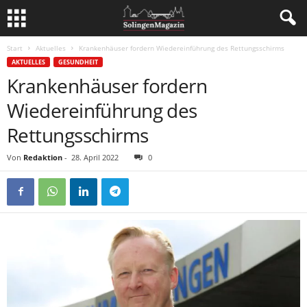
Start
Aktuelles
Krankenhäuser fordern Wiedereinführung des Rettungsschirms
AKTUELLES
GESUNDHEIT
Krankenhäuser fordern
Wiedereinführung des
Rettungsschirms
Von
Redaktion
-
28. April 2022
0