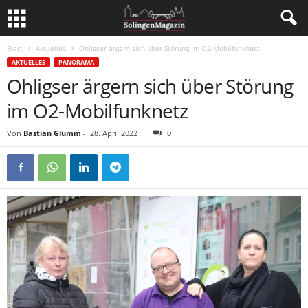
Start
Aktuelles
Ohligser ärgern sich über Störung im O2-Mobilfunknetz
AKTUELLES
PANORAMA
Ohligser ärgern sich über Störung
im O2-Mobilfunknetz
Von
Bastian Glumm
-
28. April 2022
0