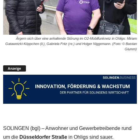
Ärgern sich über eine anhaltende Störung im O2-Mobilfunknetz in Ohligs: Miriam
Gatawetzki-Köppchen (li.), Gabriela Fritz (re.) und Holger Niggemann. (Foto: © Bastian
Glumm)
Anzeige
SOLINGEN (bgl) – Anwohner und Gewerbetreibende rund
um die
Düsseldorfer Straße
in Ohligs sind sauer.