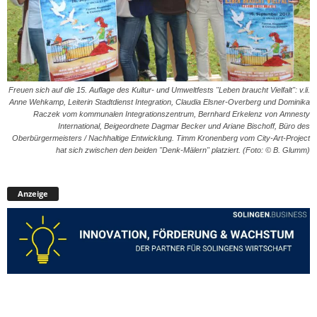
Freuen sich auf die 15. Auflage des Kultur- und Umweltfests "Leben braucht Vielfalt": v.li.
Anne Wehkamp, Leiterin Stadtdienst Integration, Claudia Elsner-Overberg und Dominika
Raczek vom kommunalen Integrationszentrum, Bernhard Erkelenz von Amnesty
International, Beigeordnete Dagmar Becker und Ariane Bischoff, Büro des
Oberbürgermeisters / Nachhaltige Entwicklung. Timm Kronenberg vom City-Art-Project
hat sich zwischen den beiden "Denk-Mälern" platziert. (Foto: © B. Glumm)
Anzeige