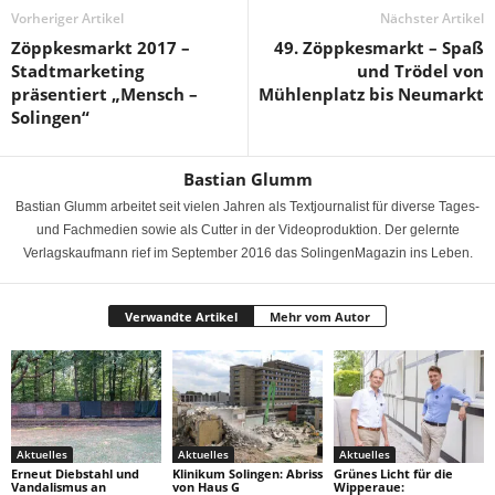
Vorheriger Artikel
Nächster Artikel
Zöppkesmarkt 2017 –
49. Zöppkesmarkt – Spaß
Stadtmarketing
und Trödel von
präsentiert „Mensch –
Mühlenplatz bis Neumarkt
Solingen“
Bastian Glumm
Bastian Glumm arbeitet seit vielen Jahren als Textjournalist für diverse Tages-
und Fachmedien sowie als Cutter in der Videoproduktion. Der gelernte
Verlagskaufmann rief im September 2016 das SolingenMagazin ins Leben.
Verwandte Artikel
Mehr vom Autor
Aktuelles
Aktuelles
Aktuelles
Erneut Diebstahl und
Klinikum Solingen: Abriss
Grünes Licht für die
Vandalismus an
von Haus G
Wipperaue: