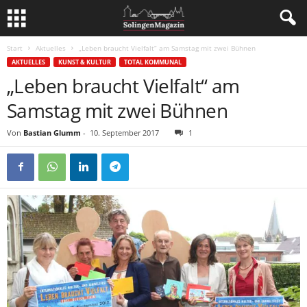
Start
Aktuelles
„Leben braucht Vielfalt“ am Samstag mit zwei Bühnen
AKTUELLES
KUNST & KULTUR
TOTAL KOMMUNAL
„Leben braucht Vielfalt“ am
Samstag mit zwei Bühnen
Von
Bastian Glumm
-
10. September 2017
1