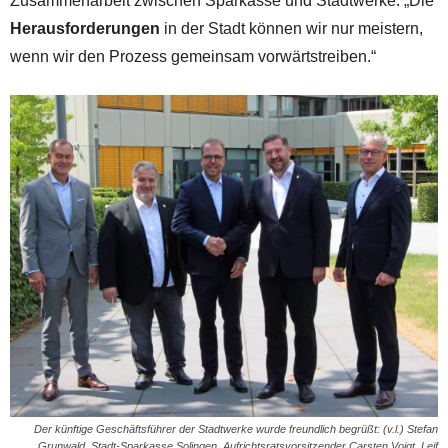
Zusammenarbeit zwischen Sparkasse und Stadtwerke: „Die
Herausforderungen
in der Stadt können wir nur meistern,
wenn wir den Prozess gemeinsam vorwärtstreiben.“
Der künftige Geschäftsführer der Stadtwerke wurde freundlich begrüßt: (v.l.) Stefan
Grunwald, Stadt-Sparkasse Solingen, Aufrichtsratsvorsitzender Carsten Voigt, Leif