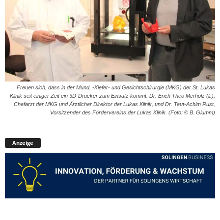
Freuen sich, dass in der Mund, -Kiefer- und Gesichtschirurgie (MKG) der St. Lukas
Klinik seit einiger Zeit ein 3D-Drucker zum Einsatz kommt: Dr. Erich Theo Merholz (li.),
Chefarzt der MKG und Ärztlicher Direktor der Lukas Klinik, und Dr. Teut-Achim Rust,
Vorsitzender des Fördervereins der Lukas Klinik. (Foto: © B. Glumm)
Anzeige