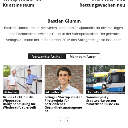
Kunstmuseum
Rettungswachen neu
Bastian Glumm
Bastian Glumm arbeitet seit vielen Jahren als Textjournalist für diverse Tages-
und Fachmedien sowie als Cutter in der Videoproduktion. Der gelernte
Verlagskaufmann rief im September 2016 das SolingenMagazin ins Leben.
Verwandte Artikel
Mehr vom Autor
Aktuelles
Aktuelles
Aktuelles
Grünes Licht für die
Solinger Startup startet
Sommerparty:
Wipperaue:
Pilotprojekt für
Stadtwerke setzen
Baugenehmigung für
betriebliches
zusätzliche Busse ein
Wiederaufbau erteilt
Gesundheitsmanageme
nt