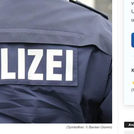
v
U
u
K
(
Anz
(Symbolfoto: © Bastian Glumm)