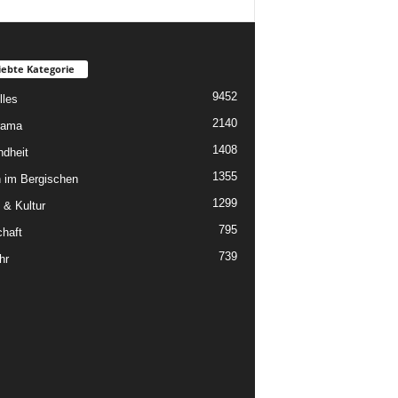
iebte Kategorie
9452
lles
2140
rama
1408
dheit
1355
 im Bergischen
1299
 & Kultur
795
chaft
739
hr