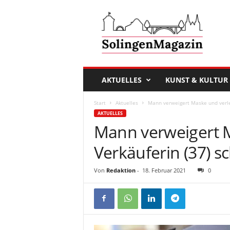
D
a
s
S
o
l
i
AKTUELLES
KUNST & KULTUR
n
g
Start
Aktuelles
Mann verweigert Maske und verle
e
AKTUELLES
n
Mann verweigert M
M
a
Verkäuferin (37) s
g
a
Von
Redaktion
-
18. Februar 2021
0
z
i
n