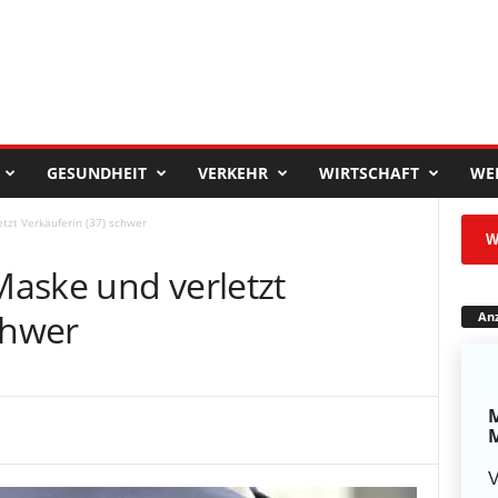
GESUNDHEIT
VERKEHR
WIRTSCHAFT
WE
tzt Verkäuferin (37) schwer
W
aske und verletzt
chwer
Anz
M
M
V