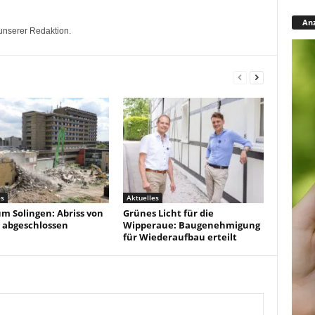
Anz
unserer Redaktion.
es
Aktuelles
um Solingen: Abriss von
Grünes Licht für die
 abgeschlossen
Wipperaue: Baugenehmigung
für Wiederaufbau erteilt