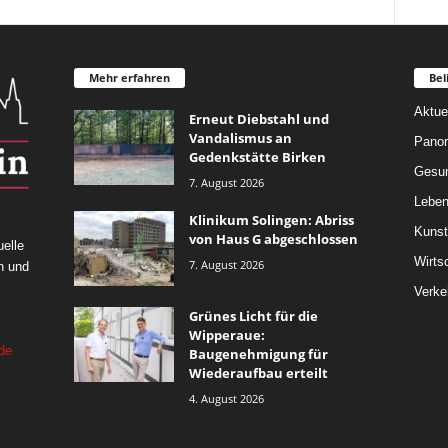
Mehr erfahren
Bel
Aktue
Erneut Diebstahl und
Vandalismus an
Pano
Gedenkstätte Birken
Gesun
7. August 2026
Leben
Klinikum Solingen: Abriss
Kunst
von Haus G abgeschlossen
elle
Wirts
7. August 2026
n und
Verke
Grünes Licht für die
Wipperaue:
de
Baugenehmigung für
Wiederaufbau erteilt
4. August 2026