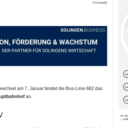
Grünwald)
echsel am 7. Januar bindet die Bus-Linie 682 das
uptbahnhof
an.
V