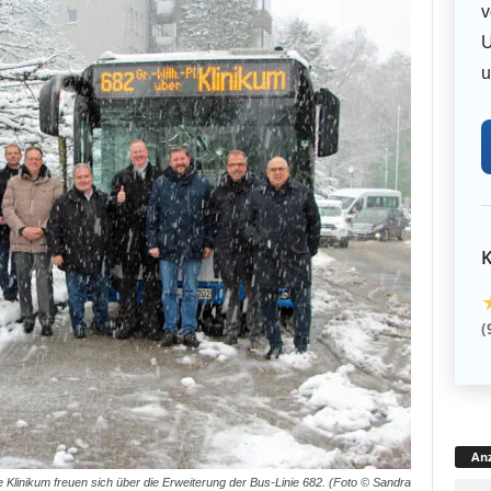
v
U
u
K
(
Anz
e Klinikum freuen sich über die Erweiterung der Bus-Linie 682. (Foto © Sandra