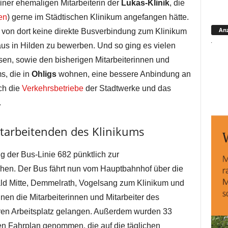
iner ehemaligen Mitarbeiterin der
Lukas-Klinik
, die
en
) gerne im Städtischen Klinikum angefangen hätte.
Anz
 von dort keine direkte Busverbindung zum Klinikum
aus in Hilden zu bewerben. Und so ging es vielen
esen, sowie den bisherigen Mitarbeiterinnen und
s, die in
Ohligs
wohnen, eine bessere Anbindung an
ich die
Verkehrsbetriebe
der Stadtwerke und das
.
itarbeitenden des Klinikums
g der Bus-Linie 682 pünktlich zur
hen. Der Bus fährt nun vom Hauptbahnhof über die
ld Mitte, Demmelrath, Vogelsang zum Klinikum und
en die Mitarbeiterinnen und Mitarbeiter des
ren Arbeitsplatz gelangen. Außerdem wurden 33
en Fahrplan genommen, die auf die täglichen