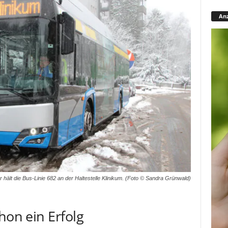
Anz
r hält die Bus-Linie 682 an der Haltestelle Klinikum. (Foto © Sandra Grünwald)
hon ein Erfolg