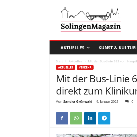
D
a
s
S
o
l
i
AKTUELLES
KUNST & KULTUR
n
g
Start
Aktuelles
Mit der Bus-Linie 682 vom Haupt
e
AKTUELLES
VERKEHR
n
Mit der Bus-Linie
M
a
direkt zum Klinik
g
a
Von
Sandra Grünwald
-
9. Januar 2025
0
z
i
n