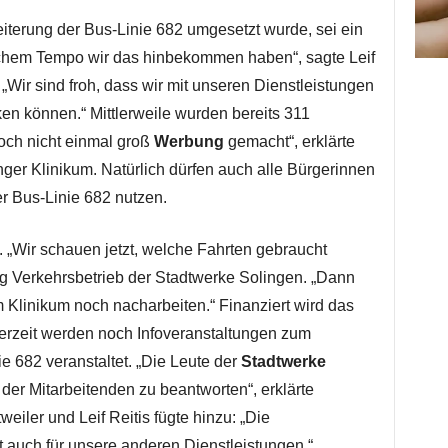
iterung der Bus-Linie 682 umgesetzt wurde, sei ein
elchem Tempo wir das hinbekommen haben“, sagte Leif
„Wir sind froh, dass wir mit unseren Dienstleistungen
rken können.“ Mittlerweile wurden bereits 311
och nicht einmal groß
Werbung
gemacht“, erklärte
nger Klinikum. Natürlich dürfen auch alle Bürgerinnen
r Bus-Linie 682 nutzen.
t. „Wir schauen jetzt, welche Fahrten gebraucht
ng Verkehrsbetrieb der Stadtwerke Solingen. „Dann
 Klinikum noch nacharbeiten.“ Finanziert wird das
Derzeit werden noch Infoveranstaltungen zum
ie 682 veranstaltet. „Die Leute der
Stadtwerke
er Mitarbeitenden zu beantworten“, erklärte
eiler und Leif Reitis fügte hinzu: „Die
zt auch für unsere anderen Dienstleistungen.“