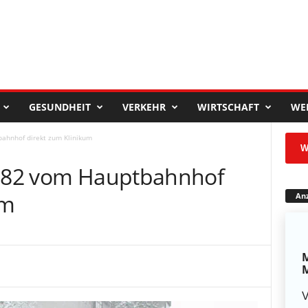
GESUNDHEIT
VERKEHR
WIRTSCHAFT
WE
bahnhof direkt zum Klinikum
W
 682 vom Hauptbahnhof
um
Anz
M
M
V