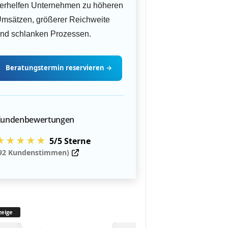
erhelfen Unternehmen zu höheren
msätzen, größerer Reichweite
nd schlanken Prozessen.
Beratungstermin
reservieren
→
undenbewertungen
★★★★★
5/5 Sterne
92 Kundenstimmen)
eige