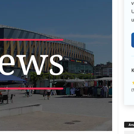
v
U
u
K
(
Anz