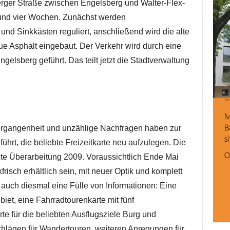
erger Straße zwischen Engelsberg und Walter-Flex-
 rund vier Wochen. Zunächst werden
d Sinkkästen reguliert, anschließend wird die alte
e Asphalt eingebaut. Der Verkehr wird durch eine
elsberg geführt. Das teilt jetzt die Stadtverwaltung
ergangenheit und unzählige Nachfragen haben zur
hrt, die beliebte Freizeitkarte neu aufzulegen. Die
zte Überarbeitung 2009. Voraussichtlich Ende Mai
kfrisch erhältlich sein, mit neuer Optik und komplett
 auch diesmal eine Fülle von Informationen: Eine
iet, eine Fahrradtourenkarte mit fünf
te für die beliebten Ausflugsziele Burg und
chlägen für Wandertouren, weiteren Anregungen für