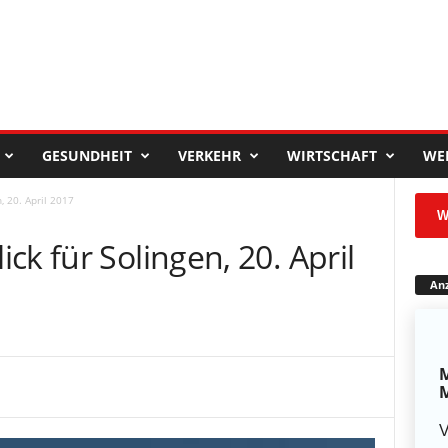
GESUNDHEIT
VERKEHR
WIRTSCHAFT
WE
, 20. April 2017
W
ck für Solingen, 20. April
Anz
M
M
V