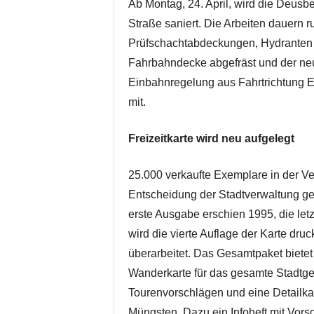
Ab Montag, 24. April, wird die Deusb
Straße saniert. Die Arbeiten dauern
Prüfschachtabdeckungen, Hydranten un
Fahrbahndecke abgefräst und der neu
Einbahnregelung aus Fahrtrichtung Eng
mit.
Freizeitkarte wird neu aufgelegt
25.000 verkaufte Exemplare in der V
Entscheidung der Stadtverwaltung gefü
erste Ausgabe erschien 1995, die let
wird die vierte Auflage der Karte druc
überarbeitet. Das Gesamtpaket bietet
Wanderkarte für das gesamte Stadtgeb
Tourenvorschlägen und eine Detailkar
Müngsten. Dazu ein Infoheft mit Vors