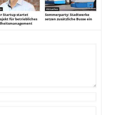
es
Aktuelles
r Startup startet
Sommerparty: Stadtwerke
ojekt für betriebliches
setzen zusätzliche Busse ein
dheitsmanagement