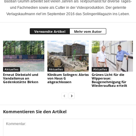
Bastian Glumm arbeitet seit vielen Jahren als Textjournalist für diverse Tages-
und Fachmedien sowie als Cutter in der Videoproduktion. Der gelernte
Verlagskaufmann rief im September 2016 das SolingenMagazin ins Leben.
Verwandte Artikel
Mehr vom Autor
Aktuelles
Aktuelles
Aktuelles
Erneut Diebstahl und
Klinikum Solingen: Abriss
Grünes Licht für die
Vandalismus an
von Haus G
Wipperaue:
Gedenkstätte Birken
abgeschlossen
Baugenehmigung für
Wiederaufbau erteilt
Kommentieren Sie den Artikel