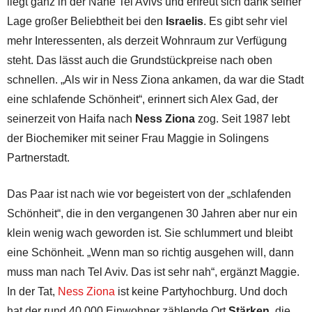
liegt ganz in der Nähe Tel Avivs und erfreut sich dank seiner
Lage großer Beliebtheit bei den
Israelis
. Es gibt sehr viel
mehr Interessenten, als derzeit Wohnraum zur Verfügung
steht. Das lässt auch die Grundstückpreise nach oben
schnellen. „Als wir in Ness Ziona ankamen, da war die Stadt
eine schlafende Schönheit“, erinnert sich Alex Gad, der
seinerzeit von Haifa nach
Ness Ziona
zog. Seit 1987 lebt
der Biochemiker mit seiner Frau Maggie in Solingens
Partnerstadt.
Das Paar ist nach wie vor begeistert von der „schlafenden
Schönheit“, die in den vergangenen 30 Jahren aber nur ein
klein wenig wach geworden ist. Sie schlummert und bleibt
eine Schönheit. „Wenn man so richtig ausgehen will, dann
muss man nach Tel Aviv. Das ist sehr nah“, ergänzt Maggie.
In der Tat,
Ness Ziona
ist keine Partyhochburg. Und doch
hat der rund 40.000 Einwohner zählende Ort
Stärken
, die