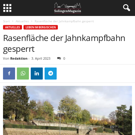
Start
Aktuelles
Rasenfläche der Jahnkampfbahn gesperrt
AKTUELLES
LEBEN IM BERGISCHEN
Rasenfläche der Jahnkampfbahn
gesperrt
Von
Redaktion
-
3. April 2023
0