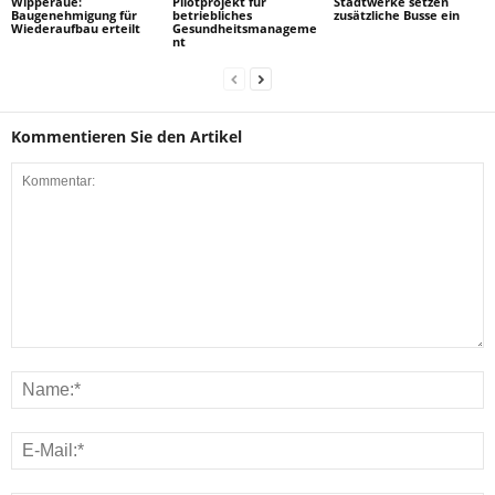
Wipperaue:
Pilotprojekt für
Stadtwerke setzen
Baugenehmigung für
betriebliches
zusätzliche Busse ein
Wiederaufbau erteilt
Gesundheitsmanageme
nt
Kommentieren Sie den Artikel