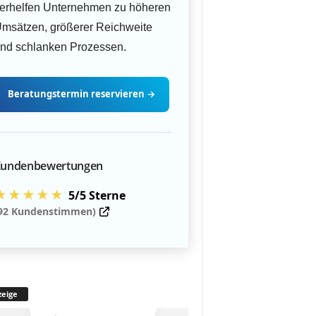
erhelfen Unternehmen zu höheren
msätzen, größerer Reichweite
nd schlanken Prozessen.
Beratungstermin
reservieren
→
undenbewertungen
★★★★★
5/5 Sterne
92 Kundenstimmen)
eige