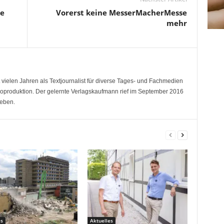
me
Vorerst keine MesserMacherMesse
mehr
 vielen Jahren als Textjournalist für diverse Tages- und Fachmedien
deoproduktion. Der gelernte Verlagskaufmann rief im September 2016
eben.
es
Aktuelles