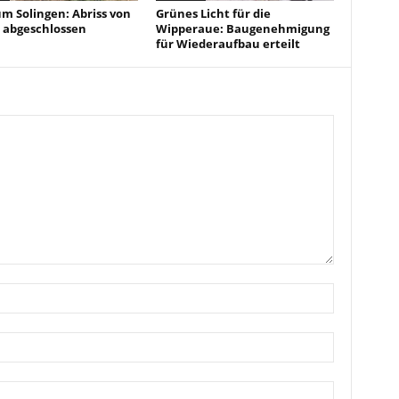
um Solingen: Abriss von
Grünes Licht für die
 abgeschlossen
Wipperaue: Baugenehmigung
für Wiederaufbau erteilt