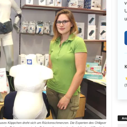
v
U
u
K
(
Anz
auses Köppchen dreht sich um Rückenschmerzen. Die Experten des Ohligser