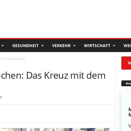
GESUNDHEIT
VERKEHR
WIRTSCHAFT
WE
uz mit dem Rücken
W
pchen: Das Kreuz mit dem
Anz
0
M
M
V