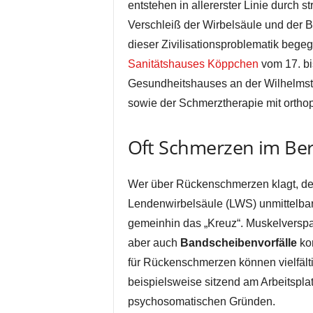
entstehen in allererster Linie durch 
Verschleiß der Wirbelsäule und der
dieser Zivilisationsproblematik bege
Sanitätshauses Köppchen
vom 17. bi
Gesundheitshauses an der Wilhelmstr
sowie der Schmerztherapie mit orthop
Oft Schmerzen im Ber
Wer über Rückenschmerzen klagt, der 
Lendenwirbelsäule (LWS) unmittelbar
gemeinhin das „Kreuz“. Muskelversp
aber auch
Bandscheibenvorfälle
kom
für Rückenschmerzen können vielfält
beispielsweise sitzend am Arbeitsplat
psychosomatischen Gründen.