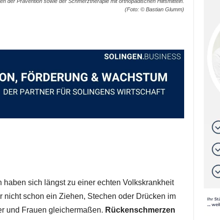
n der Prävention sowie der Schmerztherapie mit orthopädischen Hilfsmitteln.
(Foto: © Bastian Glumm)
aben sich längst zu einer echten Volkskrankheit
r nicht schon ein Ziehen, Stechen oder Drücken im
ner und Frauen gleichermaßen.
Rückenschmerzen