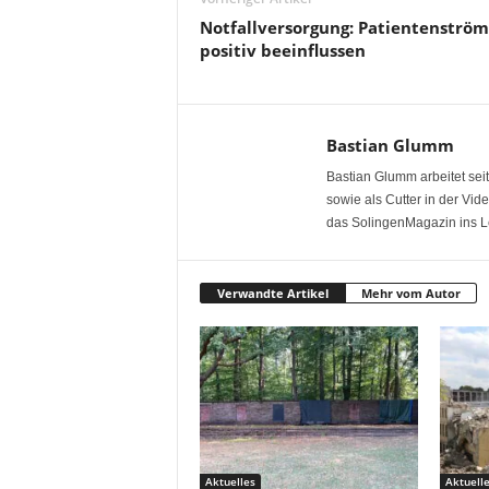
Notfallversorgung: Patientenströ
positiv beeinflussen
Bastian Glumm
Bastian Glumm arbeitet seit
sowie als Cutter in der Vi
das SolingenMagazin ins L
Verwandte Artikel
Mehr vom Autor
Aktuelles
Aktuell