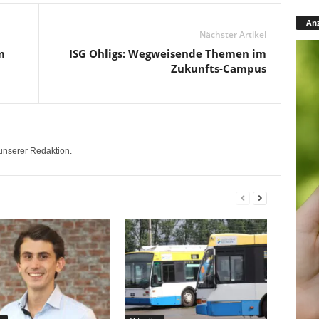
Anz
Nächster Artikel
m
ISG Ohligs: Wegweisende Themen im
Zukunfts-Campus
unserer Redaktion.