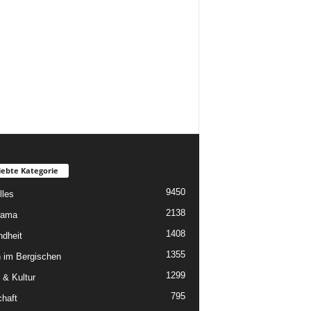
iebte Kategorie
9450
lles
2138
rama
1408
dheit
1355
 im Bergischen
1299
 & Kultur
795
chaft