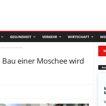
GESUNDHEIT
VERKEHR
WIRTSCHAFT
WE
schee wird konkreter
W
: Bau einer Moschee wird
Anz
M
M
V