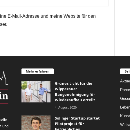
ne E-Mail-Adresse und meine Website für den
ser.
Mehr erfahren
Bel
Aktue
Grünes Licht für die
Wipperaue:
Pano
Baugenehmigung für
Gesun
Wiederaufbau erteilt
4. August 2026
Leben
Kunst
Solinger Startup startet
elle
Pilotprojekt für
Wirts
n und
betriebliches