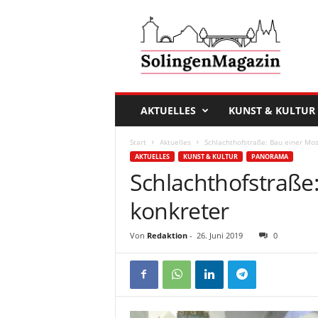
D
a
s
S
o
l
i
AKTUELLES
KUNST & KULTUR
n
g
Start
Aktuelles
Schlachthofstraße: Bau einer Mo
e
AKTUELLES
KUNST & KULTUR
PANORAMA
n
Schlachthofstraße
M
a
konkreter
g
a
Von
Redaktion
-
26. Juni 2019
0
z
i
n