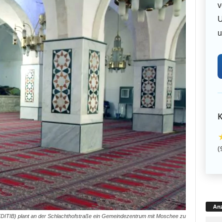
v
U
u
K
(
Anz
. (DITIB) plant an der Schlachthofstraße ein Gemeindezentrum mit Moschee zu