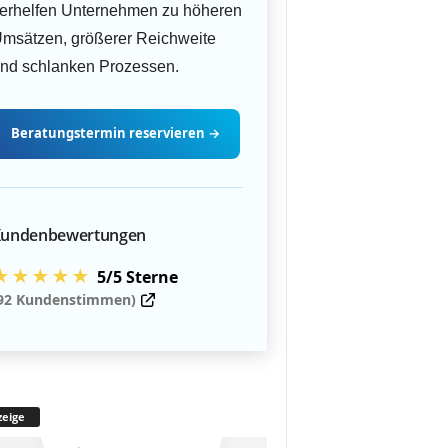
erhelfen Unternehmen zu höheren
msätzen, größerer Reichweite
nd schlanken Prozessen.
Beratungstermin
reservieren
→
undenbewertungen
★★★★★
5/5 Sterne
92 Kundenstimmen)
eige