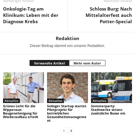
Vorheriger Artikel
Nächster Artikel
Onkologie-Tag am
Schloss Burg: Nach
Klinikum: Leben mit der
Mittelalterfest auch
Diagnose Krebs
Potter-Special
Redaktion
Dieser Beitrag stammt von unserer Redaktion.
Verwandte Artikel
Mehr vom Autor
Aktuelles
Aktuelles
Aktuelles
Grünes Licht für die
Solinger Startup startet
Sommerparty:
Wipperaue:
Pilotprojekt für
Stadtwerke setzen
Baugenehmigung für
betriebliches
zusätzliche Busse ein
Wiederaufbau erteilt
Gesundheitsmanageme
nt