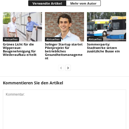
Verwandte Artikel
Mehr vom Autor
Aktuelles
Aktuelles
Aktuelles
Grünes Licht für die
Solinger Startup startet
Sommerparty:
Wipperaue:
Pilotprojekt für
Stadtwerke setzen
Baugenehmigung für
betriebliches
zusätzliche Busse ein
Wiederaufbau erteilt
Gesundheitsmanageme
nt
Kommentieren Sie den Artikel