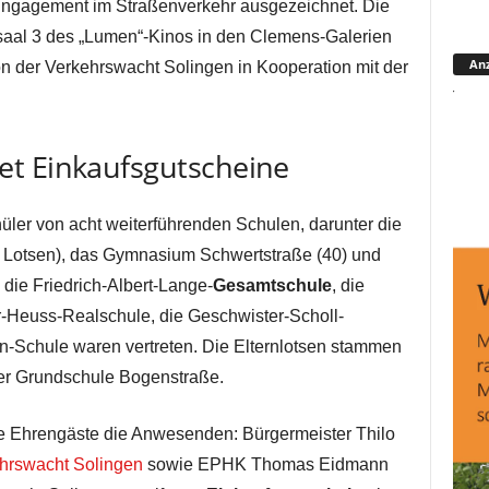
 Engagement im Straßenverkehr ausgezeichnet. Die
osaal 3 des „Lumen“-Kinos in den Clemens-Galerien
Anz
von der Verkehrswacht Solingen in Kooperation mit der
t Einkaufsgutscheine
ler von acht weiterführenden Schulen, darunter die
Lotsen), das Gymnasium Schwertstraße (40) und
ie Friedrich-Albert-Lange-
Gesamtschule
, die
-Heuss-Realschule, die Geschwister-Scholl-
n-Schule waren vertreten. Die Elternlotsen stammen
er Grundschule Bogenstraße.
 Ehrengäste die Anwesenden: Bürgermeister Thilo
hrswacht Solingen
sowie EPHK Thomas Eidmann