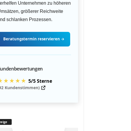
erhelfen Unternehmen zu höheren
msätzen, größerer Reichweite
nd schlanken Prozessen.
Beratungstermin
reservieren
→
undenbewertungen
★★★★★
5/5 Sterne
92 Kundenstimmen)
eige