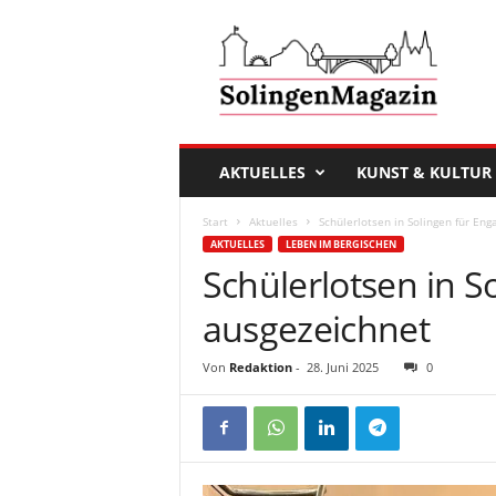
D
a
s
S
o
l
i
AKTUELLES
KUNST & KULTUR
n
g
Start
Aktuelles
Schülerlotsen in Solingen für En
e
AKTUELLES
LEBEN IM BERGISCHEN
n
Schülerlotsen in 
M
a
ausgezeichnet
g
a
Von
Redaktion
-
28. Juni 2025
0
z
i
n