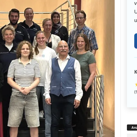
v
U
u
K
(
Anz