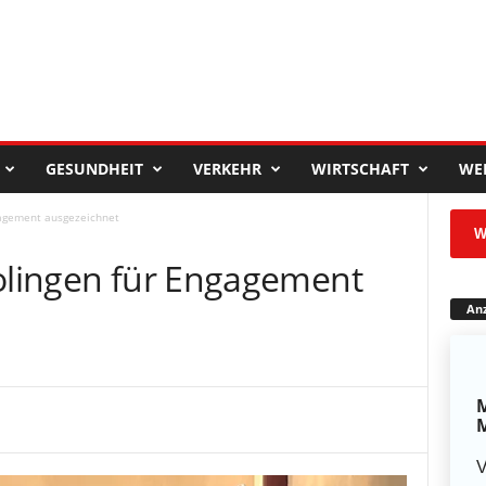
GESUNDHEIT
VERKEHR
WIRTSCHAFT
WE
gagement ausgezeichnet
W
Solingen für Engagement
Anz
M
M
V