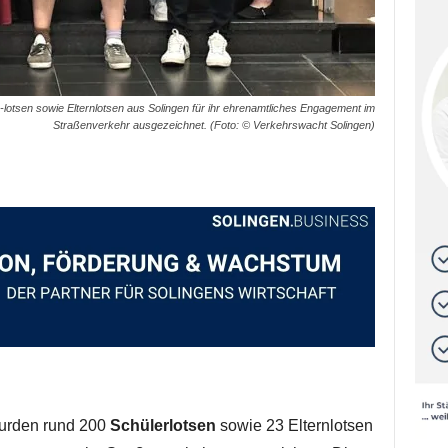
lotsen sowie Elternlotsen aus Solingen für ihr ehrenamtliches Engagement im
Straßenverkehr ausgezeichnet. (Foto: © Verkehrswacht Solingen)
urden rund 200
Schülerlotsen
sowie 23 Elternlotsen