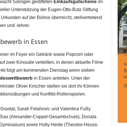
swacht Solingen gestifteten
Einkaufsgutscheine
im
ieller Unterstützung der Eugen-Otto-Butz-Stiftung
rkunden auf der Bühne überreicht, stellvertretend
en und -lehrer.
tbewerb in Essen
ehmer im Foyer ein Getränk sowie Popcorn oder
uf zwei Kinosäle verteilten, in denen aktuelle Filme
unkt folgt am kommenden Dienstag wenn sieben
deswettbewerb
in Essen antreten. Unter der
ister Oliver Krischer stellen sie dort ihr Können
aktionsübungen und Konflikt-Rollenspielen.
 Grastat, Sarah Fetahovic und Valentina Fußy
Bias (Alexander-Coppel-Gesamtschule), Donata
-Gymnasium) sowie Holly Heide (Theodor-Heuss-